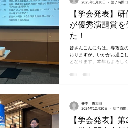
2025年1月16日
読了時間: 
【学会発表】研
が優秀演題賞を
た！
皆さんこんにちは。専攻医の
おりますが、いかがお過ごしで
となります。本年もよろしく
て、新年1発目は嬉しいニュー
月17日に第700回日本内
当...
井本 侑太郎
2024年12月20日
読了時間:
【学会発表】第