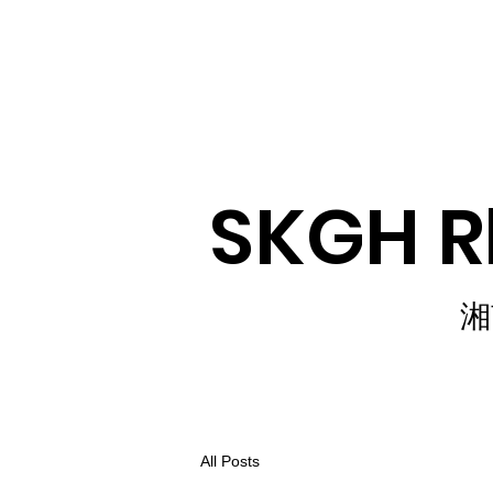
SKGH 
湘
All Posts