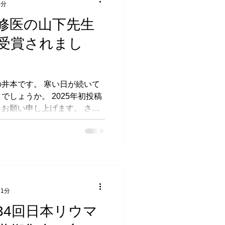
1分
修医の山下先生
受賞されまし
井本です。 寒い日が続いて
しょうか。 2025年初投稿
お願い申し上げます。 さ
スです。 先日、2024年11
科学会関東地方会が行われ、夏に
 1分
34回日本リウマ