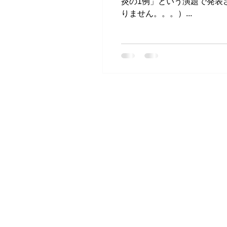
炎の1例」という演題で発表
りません。。。）...