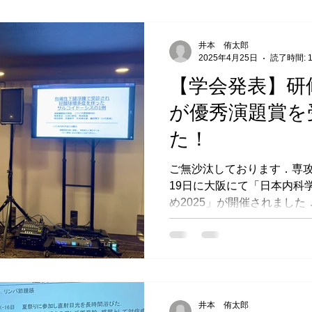
井本 侑太郎
2025年4月25日
読了時間: 
【学会発表】研
が優秀演題賞を
た！
ご無沙汰しております．専攻
19日に大阪にて「日本内科
め2025」が開催されました
例発表し，田口先生は見事
た！ 演題は「有痛性下腿浮
ったサルコイ...
井本 侑太郎