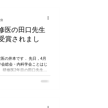
1分
修医の田口先生
受賞されまし
医の井本です． 先日，4月
学会総会・内科学会ことはじ
． 研修医2年目の田口先生の2
優秀演題賞を受賞されまし
腫で受診され好酸球増多を伴