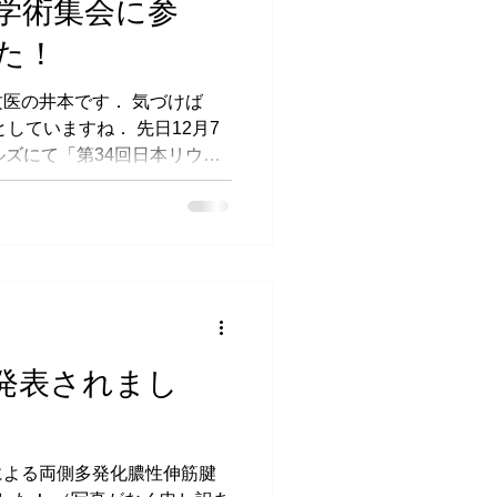
学術集会に参
た！
医の井本です． 気づけば
としていますね． 先日12月7
ルズにて「第34回日本リウマ
開催されました． 角谷部
の4人とも発表して参りまし
発表されまし
による両側多発化膿性伸筋腱