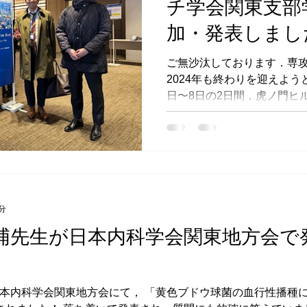
チ学会関東支部
加・発表しまし
ご無沙汰しております．専攻
2024年も終わりを迎えよう
日〜8日の2日間，虎ノ門ヒ
チ学会関東支部学術集会」が
長，鎌田先生，百浦先生，私
た．...
分
浦先生が日本内科学会関東地方会で
本内科学会関東地方会にて， 「黄色ブドウ球菌の血行性播種